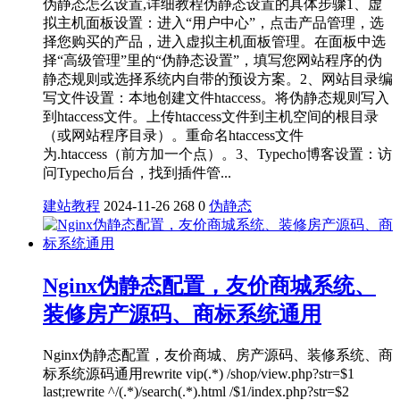
伪静态怎么设置,详细教程伪静态设置的具体步骤1、虚
拟主机面板设置：进入“用户中心”，点击产品管理，选
择您购买的产品，进入虚拟主机面板管理。在面板中选
择“高级管理”里的“伪静态设置”，填写您网站程序的伪
静态规则或选择系统内自带的预设方案。2、网站目录编
写文件设置：本地创建文件htaccess。将伪静态规则写入
到htaccess文件。上传htaccess文件到主机空间的根目录
（或网站程序目录）。重命名htaccess文件
为.htaccess（前方加一个点）。3、Typecho博客设置：访
问Typecho后台，找到插件管...
建站教程
2024-11-26
268
0
伪静态
Nginx伪静态配置，友价商城系统、
装修房产源码、商标系统通用
Nginx伪静态配置，友价商城、房产源码、装修系统、商
标系统源码通用rewrite vip(.*) /shop/view.php?str=$1
last;rewrite ^/(.*)/search(.*).html /$1/index.php?str=$2