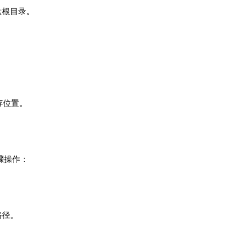
根目录。‌
存位置。
骤操作：
路径。