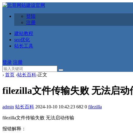
登陆
注册
建站教程
seo优化
站长工具
登录
注册
›
首页
›
站长百科
›
正文
filezilla文件传输失败 无法启
admin
站长百科
2024-10-10 10:42:23
682
0
filezilla
filezilla文件传输失败 无法启动传输
报错解释：