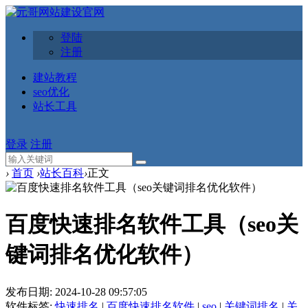
登陆
注册
建站教程
seo优化
站长工具
登录
注册
›
首页
›
站长百科
›
正文
百度快速排名软件工具（seo关
键词排名优化软件）
发布日期:
2024-10-28 09:57:05
软件标签:
快速排名
|
百度快速排名软件
|
seo
|
关键词排名
|
关