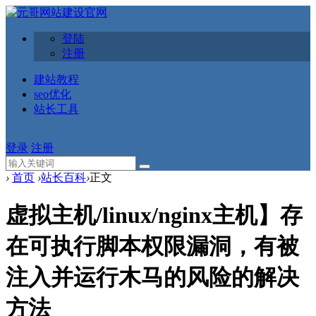
登陆
注册
建站教程
seo优化
站长工具
登录
注册
›
首页
›
站长百科
›
正文
虚拟主机/linux/nginx主机】存
在可执行脚本权限漏洞，有被
注入并运行木马的风险的解决
方法