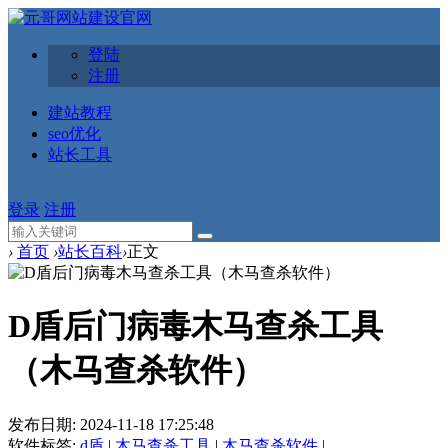
登陆
注册
建站教程
seo优化
站长工具
登录
注册
›
首页
›
站长百科
›
正文
D盾后门病毒木马查杀工具
（木马查杀软件）
发布日期:
2024-11-18 17:25:48
软件标签:
d盾
|
木马查杀工具
|
木马查杀软件
|