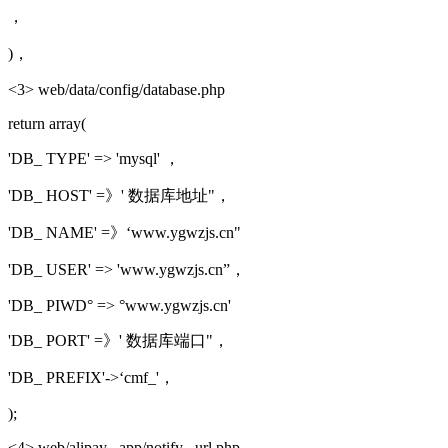
，
)，
<3> web/data/config/database.php
return array(
'DB_ TYPE' => 'mysql' ，
'DB_ HOST' =》' 数据库地址"，
'DB_ NAME' =》‘www.ygwzjs.cn"
'DB_ USER' => 'www.ygwzjs.cn”，
'DB_ PIWD° => °www.ygwzjs.cn'
'DB_ PORT' =》' 数据库端口"，
'DB_ PREFIX'->‘cmf_'，
);
<4> web/alipay_ app/notify _url.php