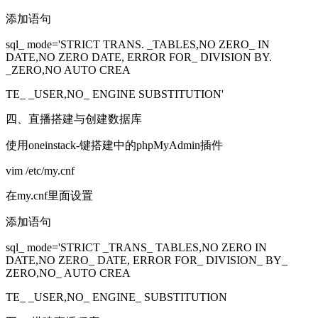
添加语句
sql_ mode='STRICT TRANS. _TABLES,NO ZERO_ IN
DATE,NO ZERO DATE, ERROR FOR_ DIVISION BY.
_ZERO,NO AUTO CREA
TE_ _USER,NO_ ENGINE SUBSTITUTION'
四、直播搭建与创建数据库
使用oneinstack-键搭建中的phpMyAdmin插件
vim /etc/my.cnf
在my.cnf里面设置
添加语句
sql_ mode='STRICT _TRANS_ TABLES,NO ZERO IN
DATE,NO ZERO_ DATE, ERROR FOR_ DIVISION_ BY_
ZERO,NO_ AUTO CREA
TE_ _USER,NO_ ENGINE_ SUBSTITUTION