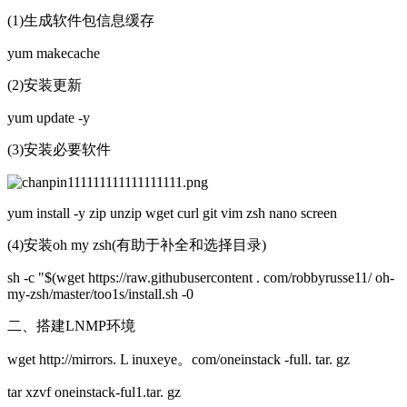
(1)生成软件包信息缓存
yum makecache
(2)安装更新
yum update -y
(3)安装必要软件
yum install -y zip unzip wget curl git vim zsh nano screen
(4)安装oh my zsh(有助于补全和选择目录)
sh -c "$(wget https://raw.githubusercontent . com/robbyrusse11/ oh-
my-zsh/master/too1s/install.sh -0
二、搭建LNMP环境
wget http://mirrors. L inuxeye。com/oneinstack -full. tar. gz
tar xzvf oneinstack-ful1.tar. gz