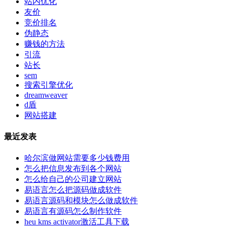
站内优化
友价
竞价排名
伪静态
赚钱的方法
引流
站长
sem
搜索引擎优化
dreamweaver
d盾
网站搭建
最近发表
哈尔滨做网站需要多少钱费用
怎么把信息发布到各个网站
怎么给自己的公司建立网站
易语言怎么把源码做成软件
易语言源码和模块怎么做成软件
易语言有源码怎么制作软件
heu kms activator激活工具下载