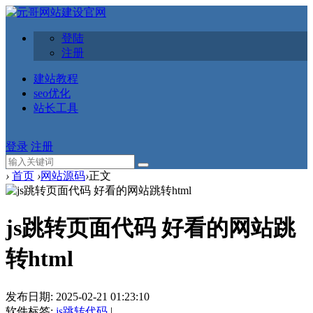
登陆
注册
建站教程
seo优化
站长工具
登录
注册
›
首页
›
网站源码
›
正文
js跳转页面代码 好看的网站跳
转html
发布日期:
2025-02-21 01:23:10
软件标签:
js跳转代码
|