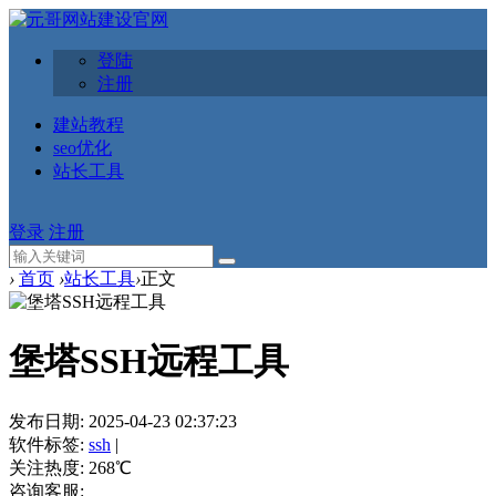
登陆
注册
建站教程
seo优化
站长工具
登录
注册
›
首页
›
站长工具
›
正文
堡塔SSH远程工具
发布日期:
2025-04-23 02:37:23
软件标签:
ssh
|
关注热度:
268
℃
咨询客服: