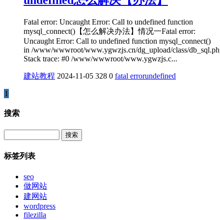
Fatal error: Uncaught Error: Call to undefined function
mysql_connect()【怎么解决办法】情况一Fatal error:
Uncaught Error: Call to undefined function mysql_connect()
in /www/wwwroot/www.ygwzjs.cn/dg_upload/class/db_sql.ph
Stack trace: #0 /www/wwwroot/www.ygwzjs.c...
建站教程
2024-11-05
328
0
fatal error
undefined
1
搜索
Search
标签列表
seo
做网站
建网站
wordpress
filezilla