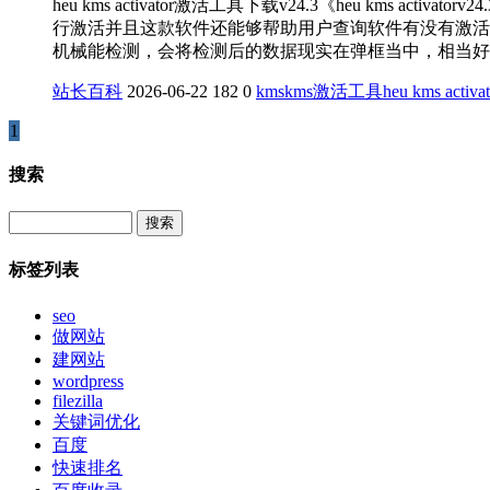
heu kms activator激活工具下载v24.3《heu km
行激活并且这款软件还能够帮助用户查询软件有没有激活
机械能检测，会将检测后的数据现实在弹框当中，相当好用。heu k
站长百科
2026-06-22
182
0
kms
kms激活工具
heu kms activat
1
搜索
Search
标签列表
seo
做网站
建网站
wordpress
filezilla
关键词优化
百度
快速排名