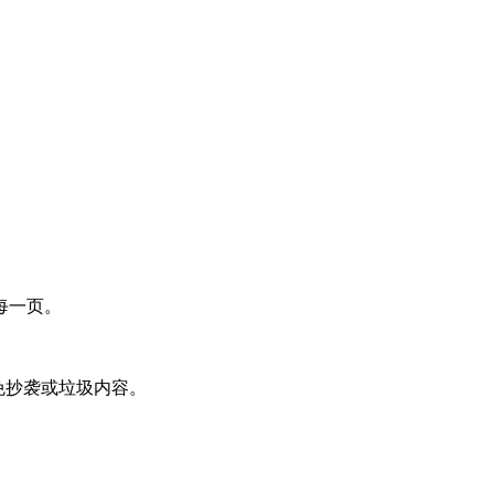
每一页。
免抄袭或垃圾内容。