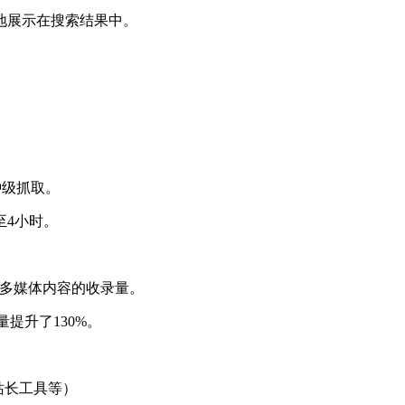
地展示在搜索结果中。
钟级抓取。
至4小时。
提升多媒体内容的收录量。
量提升了130%。
ng站长工具等）